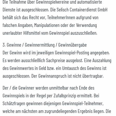
Die Teilnahme über Gewinnspielvereine und automatisierte
Dienste ist ausgeschlossen. Die Selisch Containerdienst GmbH
behält sich das Recht vor, TeilnehmerInnen aufgrund von
falschen Angaben, Manipulationen oder der Verwendung
unerlaubter Hilfsmittel vom Gewinnspiel auszuschließen.
3. Gewinne / Gewinnermittlung / Gewinnübergabe
Der Gewinn wird im jeweiligen Gewinnspiel-Posting angegeben.
Es werden ausschließlich Sachpreise ausgelost. Eine Auszahlung
des Gewinnwertes in Geld bzw. ein Umtausch des Gewinns ist
ausgeschlossen. Der Gewinnanspruch ist nicht übertragbar.
Der / die Gewinner werden unmittelbar nach Ende des
Gewinnspiels in der Regel per Zufallsprinzip ermittelt. Bei
Schätzfragen gewinnen diejenigen Gewinnspiel-Teilnehmer,
welche am nächsten am zugrundeliegenden Ergebnis liegen. Die