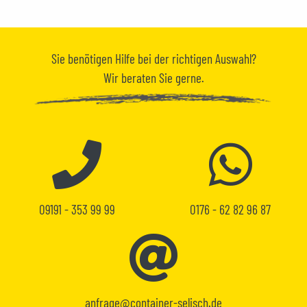
Sie benötigen
Hilfe
bei der richtigen Auswahl?
Wir beraten Sie gerne.
09191 - 353 99 99
0176 - 62 82 96 87
anfrage@container-selisch.de