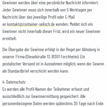
Gewinner werden über eine persönliche Nachricht informiert.
Jeder Gewinner muss sich innerhalb von 5 Werktagen per
Nachricht über das jeweilige Profil oder E-Mail
an
kontakt@container-selisch.de
wenden. Meldet sich ein
Gewinner nicht innerhalb dieser Frist, wird ein neuer Gewinner
ermittelt.
Die Übergabe der Gewinne erfolgt in der Regel per Abholung in
unserer Firma (Dieselstraße 13, 91301 Forchheim). Ein
postalischer Versand ist in Ausnahmen möglich, wenn der Gewinn
als Standardbrief verschickt werden kann.
4. Datenschutz
Es werden alle Profil-Namen der Teilnehmer erfasst und
ausschließlich zur Gewinnermittlung gespeichert. Alle
personenbezogene Daten werden spätestens 30 Tage nach Ende