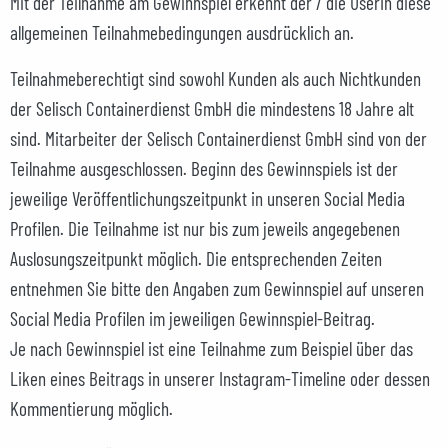
Mit der Teilnahme am Gewinnspiel erkennt der / die UserIn diese
allgemeinen Teilnahmebedingungen ausdrücklich an.
Teilnahmeberechtigt sind sowohl Kunden als auch Nichtkunden
der Selisch Containerdienst GmbH die mindestens 18 Jahre alt
sind. Mitarbeiter der Selisch Containerdienst GmbH sind von der
Teilnahme ausgeschlossen. Beginn des Gewinnspiels ist der
jeweilige Veröffentlichungszeitpunkt in unseren Social Media
Profilen. Die Teilnahme ist nur bis zum jeweils angegebenen
Auslosungszeitpunkt möglich. Die entsprechenden Zeiten
entnehmen Sie bitte den Angaben zum Gewinnspiel auf unseren
Social Media Profilen im jeweiligen Gewinnspiel-Beitrag.
Je nach Gewinnspiel ist eine Teilnahme zum Beispiel über das
Liken eines Beitrags in unserer Instagram-Timeline oder dessen
Kommentierung möglich.