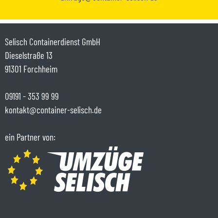
Selisch Containerdienst GmbH
Dieselstraße 13
91301 Forchheim
09191 - 353 99 99
kontakt@container-selisch.de
ein Partner von: