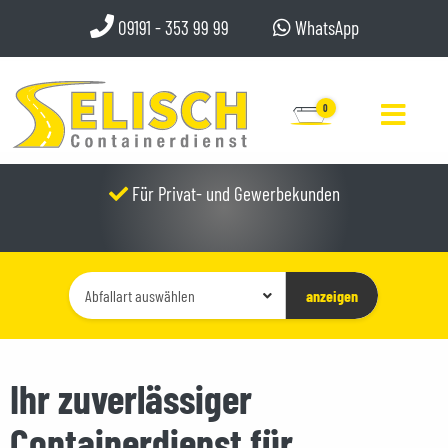
09191 - 353 99 99
WhatsApp
0
Für Privat- und Gewerbekunden
Container-
anzeigen
Typ
auswählen
Ihr zuverlässiger
Containerdienst für