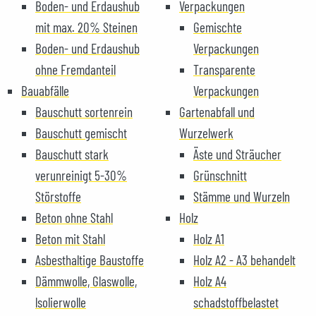
Boden- und Erdaushub
Verpackungen
mit max. 20% Steinen
Gemischte
Boden- und Erdaushub
Verpackungen
ohne Fremdanteil
Transparente
Bauabfälle
Verpackungen
Bauschutt sortenrein
Gartenabfall und
Bauschutt gemischt
Wurzelwerk
Bauschutt stark
Äste und Sträucher
verunreinigt 5-30%
Grünschnitt
Störstoffe
Stämme und Wurzeln
Beton ohne Stahl
Holz
Beton mit Stahl
Holz A1
Asbesthaltige Baustoffe
Holz A2 - A3 behandelt
Dämmwolle, Glaswolle,
Holz A4
lsolierwolle
schadstoffbelastet