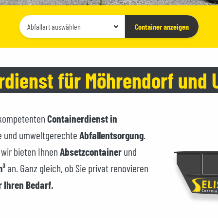
Container-
Container anzeigen
Typ
auswählen
erdienst für Möhrendorf un
m kompetenten
Containerdienst in
elle und umweltgerechte
Abfallentsorgung
.
 wir bieten Ihnen
Absetzcontainer
und
m³
an. Ganz gleich, ob Sie privat renovieren
 Ihren Bedarf.