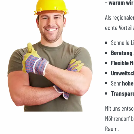
– warum wir 
Als regionale
echte Vorteil
Schnelle L
Beratung
Flexible 
Umwelts
Sehr
hohe
Transpar
Mit uns entso
Möhrendorf b
Raum.