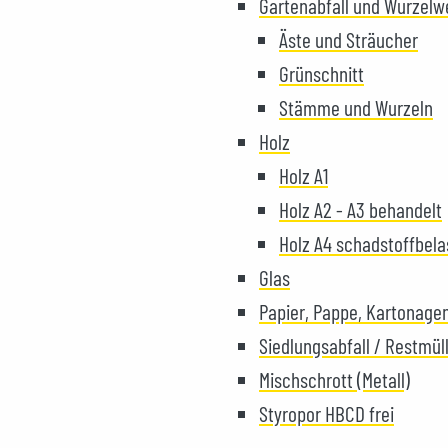
Gartenabfall und Wurzelw
Äste und Sträucher
Grünschnitt
Stämme und Wurzeln
Holz
Holz A1
Holz A2 - A3 behandelt
Holz A4 schadstoffbela
Glas
Papier, Pappe, Kartonage
Siedlungsabfall / Restmül
Mischschrott (Metall)
Styropor HBCD frei