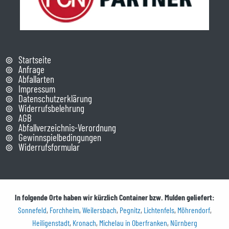
Startseite
Anfrage
Abfallarten
Impressum
Datenschutzerklärung
Widerrufsbelehrung
AGB
Abfallverzeichnis-Verordnung
Gewinnspielbedingungen
Widerrufsformular
In folgende Orte haben wir kürzlich Container bzw. Mulden geliefert:
Sonnefeld
,
Forchheim
,
Weilersbach
,
Pegnitz
,
Lichtenfels
,
Möhrendorf
,
Heiligenstadt
,
Kronach
,
Michelau in Oberfranken
,
Nürnberg