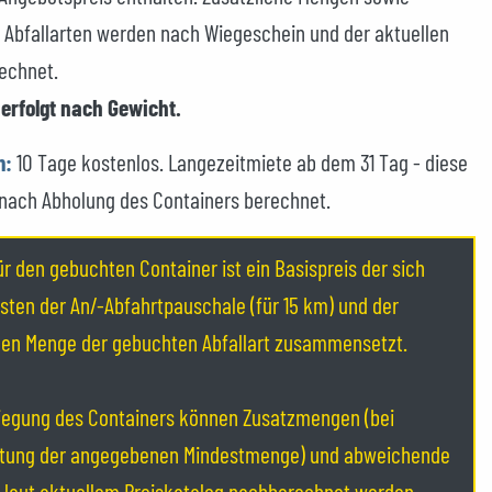
Abfallarten werden nach Wiegeschein und der aktuellen
echnet.
erfolgt nach Gewicht.
m:
10 Tage kostenlos. Langezeitmiete ab dem 31 Tag - diese
 nach Abholung des Containers berechnet.
ür den gebuchten Container ist ein Basispreis der sich
sten der An/-Abfahrtpauschale (für 15 km) und der
en Menge der gebuchten Abfallart zusammensetzt.
egung des Containers können Zusatzmengen (bei
itung der angegebenen Mindestmenge) und abweichende
n laut aktuellem Preiskatalog nachberechnet werden.