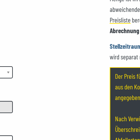
abweichende 
Preisliste
ber
Abrechnung 
Stellzeitrau
wird separat
Der Preis f
aus den Ko
angegeben
Nach Verwi
Überschre
Abfallarte