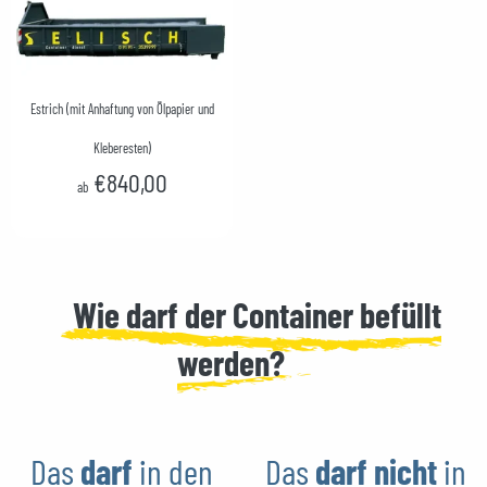
Estrich (mit Anhaftung von Ölpapier und
Kleberesten)
€840,00
ab
Wie darf der Container befüllt
werden?
Das
darf
in den
Das
darf nicht
in