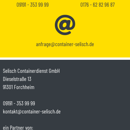
09191 - 353 99 99
0176 - 62 82 96 87
anfrage@container-selisch.de
Selisch Containerdienst GmbH
Dieselstraße 13
91301 Forchheim
09191 - 353 99 99
kontakt@container-selisch.de
ein Partner von: